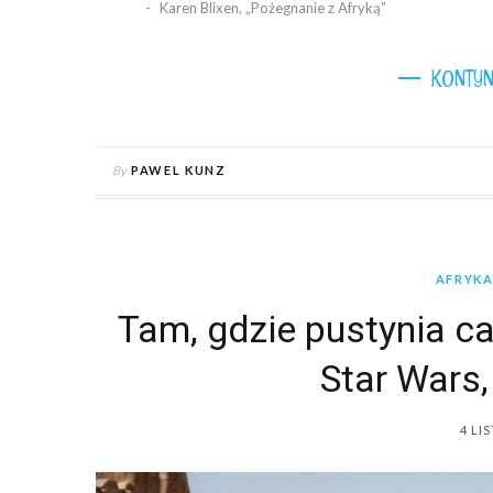
Karen Blixen, „Pożegnanie z Afryką”
KONTYN
By
PAWEL KUNZ
AFRYK
Tam, gdzie pustynia ca
Star Wars,
4 LI