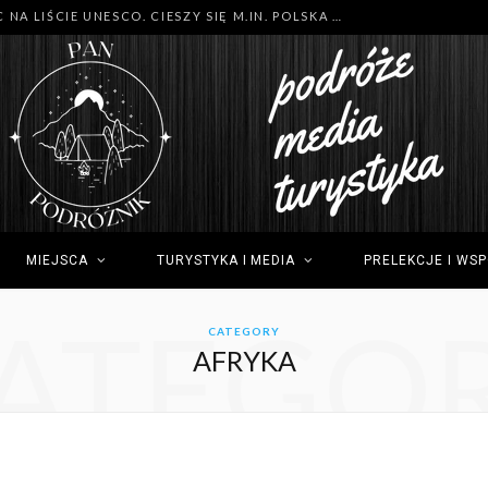
MNÓSTWO NOWYCH MIEJSC NA LIŚCIE UNESCO. CIESZY SIĘ M.IN. POLSKA (GDYNIA), TUNEZJA (SIDI BOU SAID) I GRECJA (OLIMP)
MIEJSCA
TURYSTYKA I MEDIA
PRELEKCJE I WS
ATEGO
CATEGORY
AFRYKA