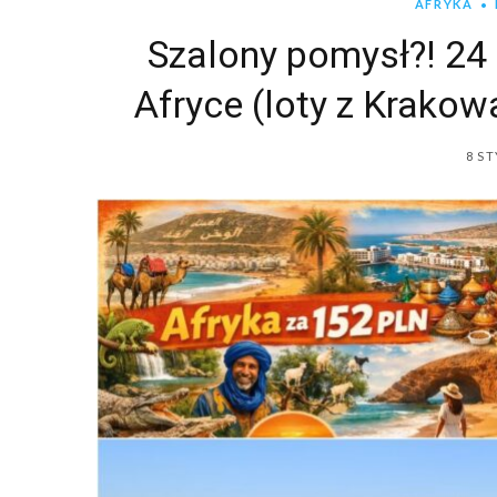
AFRYKA
Szalony pomysł?! 24
Afryce (loty z Krako
8 ST