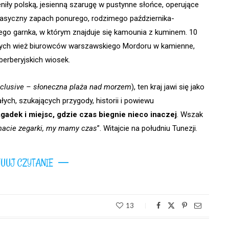
eniły polską, jesienną szarugę w pustynne słońce, operujące
 klasyczny zapach ponurego, rodzimego października-
ego garnka, w którym znajduje się kamounia z kuminem. 10
nych wież biurowców warszawskiego Mordoru w kamienne,
berberyjskich wiosek.
inclusive – słoneczna plaża nad morzem
), ten kraj jawi się jako
łych, szukających przygody, historii i powiewu
agadek i miejsc, gdzie czas biegnie nieco inaczej
. Wszak
acie zegarki, my mamy czas
”. Witajcie na południu Tunezji.
UUJ CZYTANIE
13