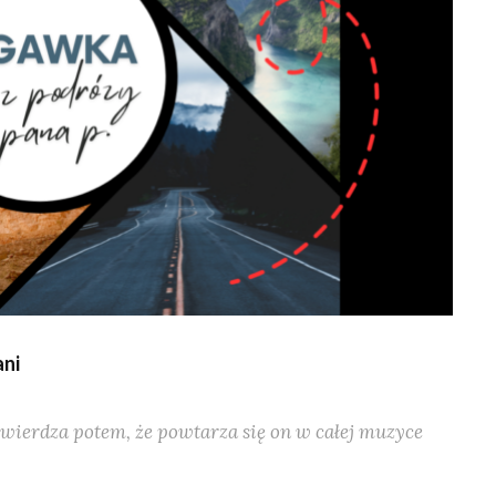
ani
twierdza potem, że powtarza się on w całej muzyce