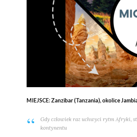
MIEJSCE: Zanzibar (Tanzania), okolice Jambi
Gdy człowiek raz uchwyci rytm Afryki, s
kontynentu