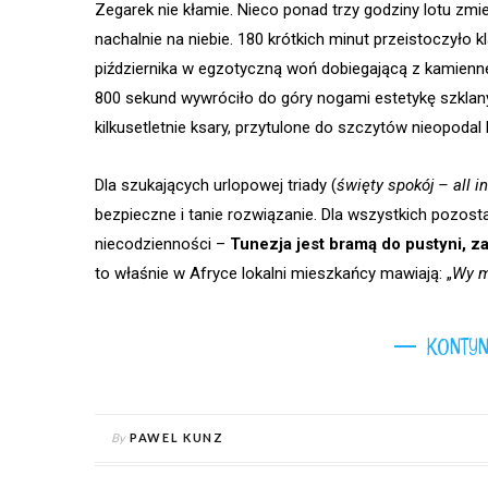
Zegarek nie kłamie. Nieco ponad trzy godziny lotu zmi
nachalnie na niebie. 180 krótkich minut przeistoczyło
piździernika w egzotyczną woń dobiegającą z kamienn
800 sekund wywróciło do góry nogami estetykę szkla
kilkusetletnie ksary, przytulone do szczytów nieopodal 
Dla szukających urlopowej triady (
święty spokój – all 
bezpieczne i tanie rozwiązanie. Dla wszystkich pozosta
niecodzienności –
Tunezja jest bramą do pustyni, z
to właśnie w Afryce lokalni mieszkańcy mawiają: „
Wy m
KONTYN
By
PAWEL KUNZ