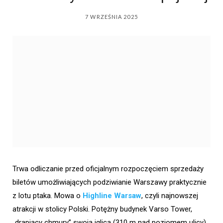
7 WRZEŚNIA 2025
Trwa odliczanie przed oficjalnym rozpoczęciem sprzedaży
biletów umożliwiających podziwianie Warszawy praktycznie
z lotu ptaka. Mowa o
Highline Warsaw
, czyli najnowszej
atrakcji w stolicy Polski. Potężny budynek Varso Tower,
„drapiący chmury” swoją iglicą (310 m nad poziomem ulicy)