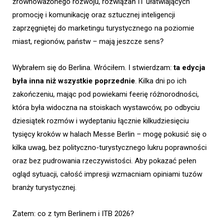
zrównoważonego rozwoju, rozwiązań IT ułatwiających
promocję i komunikację oraz sztucznej inteligencji
zaprzęgniętej do marketingu turystycznego na poziomie
miast, regionów, państw – mają jeszcze sens?
Wybrałem się do Berlina. Wróciłem. I stwierdzam:
ta edycja
była inna niż wszystkie poprzednie
. Kilka dni po ich
zakończeniu, mając pod powiekami feerię różnorodności,
która była widoczna na stoiskach wystawców, po odbyciu
dziesiątek rozmów i wydeptaniu łącznie kilkudziesięciu
tysięcy kroków w halach Messe Berlin – mogę pokusić się o
kilka uwag, bez polityczno-turystycznego lukru poprawności
oraz bez pudrowania rzeczywistości. Aby pokazać pełen
ogląd sytuacji, całość impresji wzmacniam opiniami tuzów
branży turystycznej.
Zatem: co z tym Berlinem i ITB 2026?