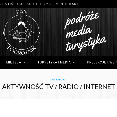
MNÓSTWO NOWYCH MIEJSC NA LIŚCIE UNESCO. CIESZY SIĘ M.IN. POLSKA (GDYNIA), TUNEZJA (SIDI BOU SAID) I GRECJA (OLIMP)
MIEJSCA
TURYSTYKA I MEDIA
PRELEKCJE I WS
ATEGO
CATEGORY
AKTYWNOŚĆ TV / RADIO / INTERNET