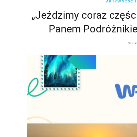
AKTYWNOŚĆ TV
„Jeździmy coraz części
Panem Podróżnikie
30 G