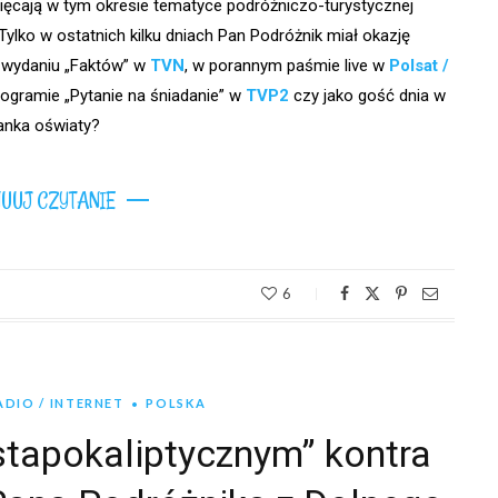
więcają w tym okresie tematyce podróżniczo-turystycznej
ylko w ostatnich kilku dniach Pan Podróżnik miał okazję
 wydaniu „Faktów” w
TVN
, w porannym paśmie live w
Polsat /
rogramie „Pytanie na śniadanie” w
TVP2
czy jako gość dnia w
ganka oświaty?
UUJ CZYTANIE
6
DIO / INTERNET
POLSKA
ostapokaliptycznym” kontra