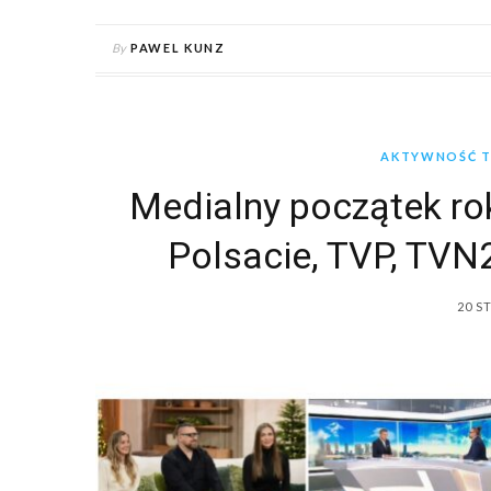
By
PAWEL KUNZ
AKTYWNOŚĆ TV
Medialny początek ro
Polsacie, TVP, TVN
20 S