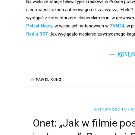
Największe stacje telewizyjne i radiowe w Polsce poś
nieco więcej czasu antenowego niż zazwyczaj. Efekt? T
wystąpić z komentarzem eksperckim m.in. w głównym
Polsat News
, w wejściach antenowych w
TVN24
, w p
Radiu 357
. Jak wyglądało niesienie turystycznego ka
KONTYN
By
PAWEL KUNZ
AKTYWNOŚĆ TV / RA
Onet: „Jak w filmie p