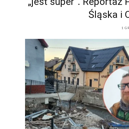
„jest super”. Reportaż
Śląska i
1 G