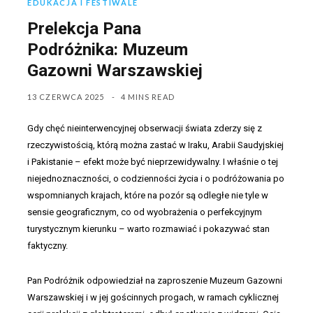
EDUKACJA I FESTIWALE
Prelekcja Pana
Podróżnika: Muzeum
Gazowni Warszawskiej
13 CZERWCA 2025
4 MINS READ
Gdy chęć nieinterwencyjnej obserwacji świata zderzy się z
rzeczywistością, którą można zastać w Iraku, Arabii Saudyjskiej
i Pakistanie – efekt może być nieprzewidywalny. I właśnie o tej
niejednoznaczności, o codzienności życia i o podróżowania po
wspomnianych krajach, które na pozór są odległe nie tyle w
sensie geograficznym, co od wyobrażenia o perfekcyjnym
turystycznym kierunku – warto rozmawiać i pokazywać stan
faktyczny.
Pan Podróżnik odpowiedział na zaproszenie Muzeum Gazowni
Warszawskiej i w jej gościnnych progach, w ramach cyklicznej