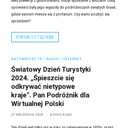
serii prelekcji z globtroterami, odbył spotkanie z widzami. Osią
opowieści były jego wyjazdy do podróżniczych świętych Graali,
gdzie sacrum miesza się z profanum. Czy warto pozbyć się
uprzedzeń?
KONTYNUUJ CZYTANIE
AKTYWNOŚĆ TV / RADIO / INTERNET
Światowy Dzień Turystyki
2024. „Śpieszcie się
odkrywać nietypowe
kraje”. Pan Podróżnik dla
Wirtualnej Polski
27 WRZEŚNIA 2024
4 MINS READ
Ten dzień jest tylko raz w roku: to ustanowione w 1979 r. przez