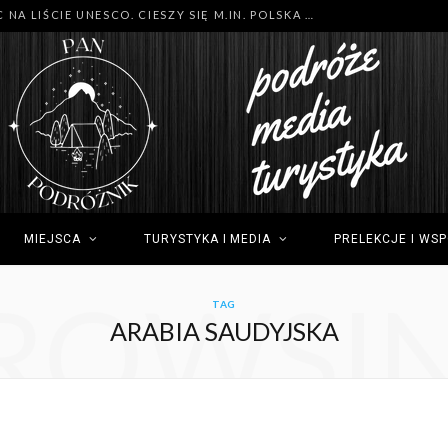
MNÓSTWO NOWYCH MIEJSC NA LIŚCIE UNESCO. CIESZY SIĘ M.IN. POLSKA (GDYNIA), TUNEZJA (SIDI BOU SAID) I GRECJA (OLIMP)
MIEJSCA
TURYSTYKA I MEDIA
PRELEKCJE I WS
ROWSI
TAG
ARABIA SAUDYJSKA