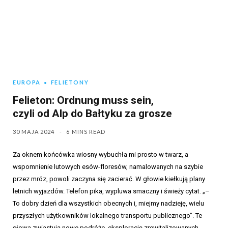
EUROPA
FELIETONY
Felieton: Ordnung muss sein,
czyli od Alp do Bałtyku za grosze
30 MAJA 2024
6 MINS READ
Za oknem końcówka wiosny wybuchła mi prosto w twarz, a
wspomnienie lutowych esów-floresów, namalowanych na szybie
przez mróz, powoli zaczyna się zacierać. W głowie kiełkują plany
letnich wyjazdów. Telefon pika, wypluwa smaczny i świeży cytat. „–
To dobry dzień dla wszystkich obecnych i, miejmy nadzieję, wielu
przyszłych użytkowników lokalnego transportu publicznego”. Te
słowa zwiastują nowe podróże, eksplorację zrewitalizowanych