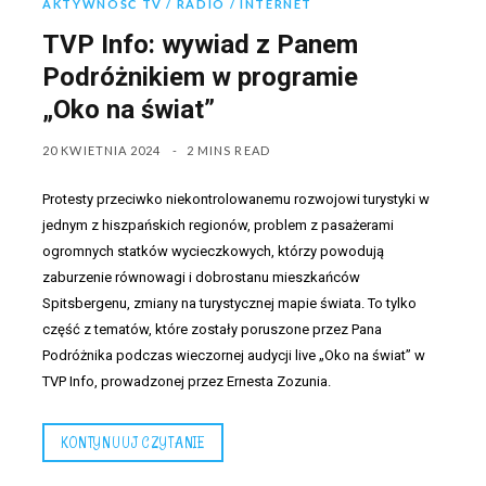
AKTYWNOŚĆ TV / RADIO / INTERNET
TVP Info: wywiad z Panem
Podróżnikiem w programie
„Oko na świat”
20 KWIETNIA 2024
2 MINS READ
Protesty przeciwko niekontrolowanemu rozwojowi turystyki w
jednym z hiszpańskich regionów, problem z pasażerami
ogromnych statków wycieczkowych, którzy powodują
zaburzenie równowagi i dobrostanu mieszkańców
Spitsbergenu, zmiany na turystycznej mapie świata. To tylko
część z tematów, które zostały poruszone przez Pana
Podróżnika podczas wieczornej audycji live „Oko na świat” w
TVP Info, prowadzonej przez Ernesta Zozunia.
KONTYNUUJ CZYTANIE