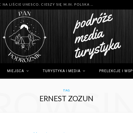
MNÓSTWO NOWYCH MIEJSC NA LIŚCIE UNESCO. CIESZY SIĘ M.IN. POLSKA (GDYNIA), TUNEZJA (SIDI BOU SAID) I GRECJA (OLIMP)
MIEJSCA
TURYSTYKA I MEDIA
PRELEKCJE I WS
ROWSI
TAG
ERNEST ZOZUN