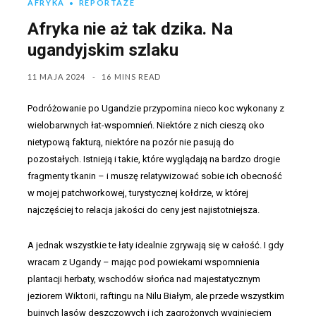
AFRYKA
REPORTAŻE
Afryka nie aż tak dzika. Na
ugandyjskim szlaku
11 MAJA 2024
16 MINS READ
Podróżowanie po Ugandzie przypomina nieco koc wykonany z
wielobarwnych łat-wspomnień. Niektóre z nich cieszą oko
nietypową fakturą, niektóre na pozór nie pasują do
pozostałych. Istnieją i takie, które wyglądają na bardzo drogie
fragmenty tkanin – i muszę relatywizować sobie ich obecność
w mojej patchworkowej, turystycznej kołdrze, w której
najczęściej to relacja jakości do ceny jest najistotniejsza.
A jednak wszystkie te łaty idealnie zgrywają się w całość. I gdy
wracam z Ugandy – mając pod powiekami wspomnienia
plantacji herbaty, wschodów słońca nad majestatycznym
jeziorem Wiktorii, raftingu na Nilu Białym, ale przede wszystkim
bujnych lasów deszczowych i ich zagrożonych wyginięciem