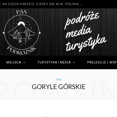
MNÓSTWO NOWYCH MIEJSC NA LIŚCIE UNESCO. CIESZY SIĘ M.IN. POLSKA (GDYNIA), TUNEZJA (SIDI BOU SAID) I GRECJA (OLIMP)
MIEJSCA
TURYSTYKA I MEDIA
PRELEKCJE I WS
ROWSI
TAG
GORYLE GÓRSKIE