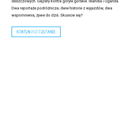
deszczowych. Gejzery kontra goryle górskie. Islandia i Uganda.
Dwa reportaże podróżnicze, dwie historie z wyjazdów, dwa
wspomnienia, żywe do dziś. Skusicie się?
KONTYNUUJ CZYTANIE