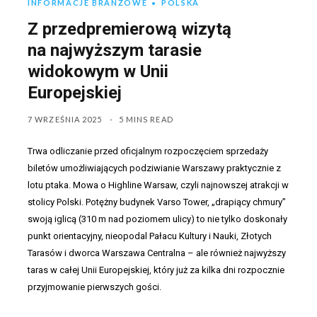
INFORMACJE BRANŻOWE
POLSKA
Z przedpremierową wizytą
na najwyższym tarasie
widokowym w Unii
Europejskiej
7 WRZEŚNIA 2025
5 MINS READ
Trwa odliczanie przed oficjalnym rozpoczęciem sprzedaży
biletów umożliwiających podziwianie Warszawy praktycznie z
lotu ptaka. Mowa o Highline Warsaw, czyli najnowszej atrakcji w
stolicy Polski. Potężny budynek Varso Tower, „drapiący chmury”
swoją iglicą (310 m nad poziomem ulicy) to nie tylko doskonały
punkt orientacyjny, nieopodal Pałacu Kultury i Nauki, Złotych
Tarasów i dworca Warszawa Centralna – ale również najwyższy
taras w całej Unii Europejskiej, który już za kilka dni rozpocznie
przyjmowanie pierwszych gości.