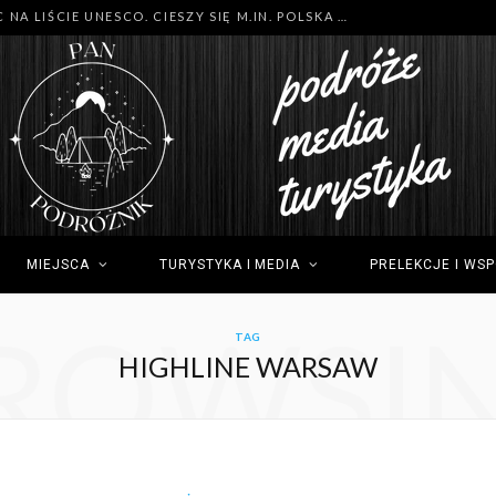
MNÓSTWO NOWYCH MIEJSC NA LIŚCIE UNESCO. CIESZY SIĘ M.IN. POLSKA (GDYNIA), TUNEZJA (SIDI BOU SAID) I GRECJA (OLIMP)
MIEJSCA
TURYSTYKA I MEDIA
PRELEKCJE I WS
ROWSI
TAG
HIGHLINE WARSAW