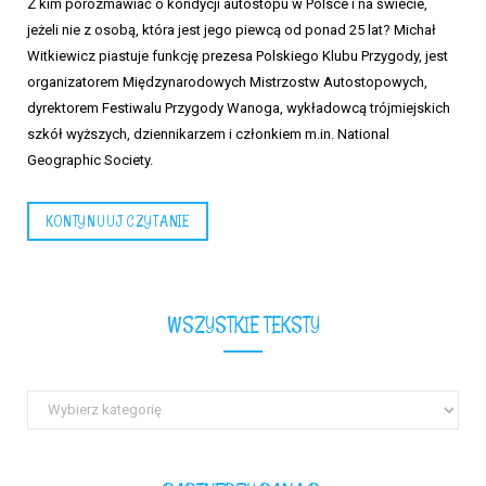
Z kim porozmawiać o kondycji autostopu w Polsce i na świecie,
jeżeli nie z osobą, która jest jego piewcą od ponad 25 lat? Michał
Witkiewicz piastuje funkcję prezesa Polskiego Klubu Przygody, jest
organizatorem Międzynarodowych Mistrzostw Autostopowych,
dyrektorem Festiwalu Przygody Wanoga, wykładowcą trójmiejskich
szkół wyższych, dziennikarzem i członkiem m.in. National
Geographic Society.
KONTYNUUJ CZYTANIE
WSZYSTKIE TEKSTY
Wszystkie
teksty