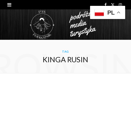
F
X
I
PL
a
(
n
c
T
s
e
w
t
b
i
a
ROWSI
o
t
g
TAG
KINGA RUSIN
o
t
r
k
e
a
r
m
)