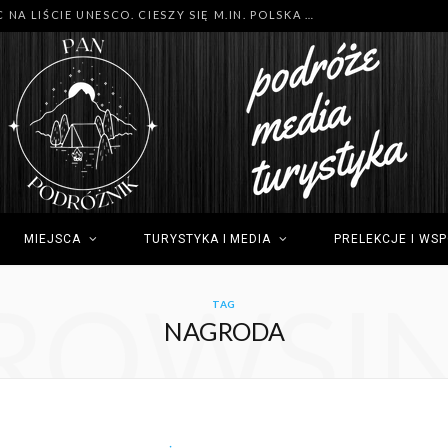
MNÓSTWO NOWYCH MIEJSC NA LIŚCIE UNESCO. CIESZY SIĘ M.IN. POLSKA (GDYNIA), TUNEZJA (SIDI BOU SAID) I GRECJA (OLIMP)
MIEJSCA
TURYSTYKA I MEDIA
PRELEKCJE I WS
ROWSI
TAG
NAGRODA