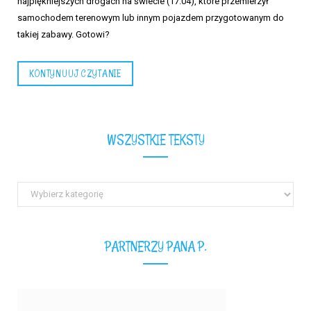
najpiękniejszych drogach na świecie (17.04), które przemierzył
samochodem terenowym lub innym pojazdem przygotowanym do
takiej zabawy. Gotowi?
KONTYNUUJ CZYTANIE
WSZYSTKIE TEKSTY
Wszystkie
teksty
PARTNERZY PANA P.