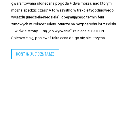
gwarantowana słoneczna pogoda + dwa morza, nad którymi
można spędzić czas? A to wszystko w trakcie tygodniowego
wyjazdu (niedziela-niedziela), obejmującego termin ferii
zimowych w Polsce? Bilety lotnicze na bezpośredni lot z Polski
– w dwie strony! – są „do wyrwania” za niecałe 190 PLN.
Spieszcie się, ponieważ taka cena długo się nie utrzyma.
KONTYNUUJ CZYTANIE