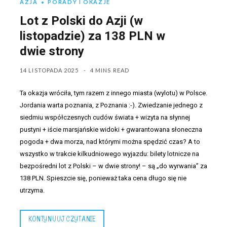
AZJA
PORADY I OKAZJE
Lot z Polski do Azji (w
listopadzie) za 138 PLN w
dwie strony
14 LISTOPADA 2025
4 MINS READ
Ta okazja wróciła, tym razem z innego miasta (wylotu) w Polsce.
Jordania warta poznania, z Poznania :-). Zwiedzanie jednego z
siedmiu współczesnych cudów świata + wizyta na słynnej
pustyni + iście marsjańskie widoki + gwarantowana słoneczna
pogoda + dwa morza, nad którymi można spędzić czas? A to
wszystko w trakcie kilkudniowego wyjazdu: bilety lotnicze na
bezpośredni lot z Polski – w dwie strony! – są „do wyrwania” za
138 PLN. Spieszcie się, ponieważ taka cena długo się nie
utrzyma.
KONTYNUUJ CZYTANIE