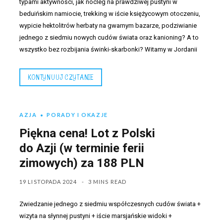
typami aktywności, jak nocleg na prawdziwej pustyni w
beduińskim namiocie, trekking w iście księżycowym otoczeniu,
wypicie hektolitrów herbaty na gwarnym bazarze, podziwianie
jednego z siedmiu nowych cudów świata oraz kanioning? A to
wszystko bez rozbijania świnki-skarbonki? Witamy w Jordanii
KONTYNUUJ CZYTANIE
AZJA
PORADY I OKAZJE
Piękna cena! Lot z Polski
do Azji (w terminie ferii
zimowych) za 188 PLN
19 LISTOPADA 2024
3 MINS READ
Zwiedzanie jednego z siedmiu współczesnych cudów świata +
wizyta na słynnej pustyni + iście marsjańskie widoki +