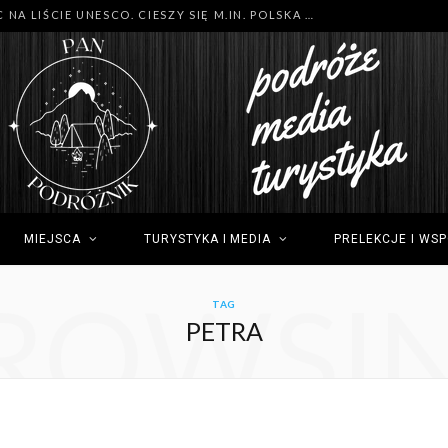
MNÓSTWO NOWYCH MIEJSC NA LIŚCIE UNESCO. CIESZY SIĘ M.IN. POLSKA (GDYNIA), TUNEZJA (SIDI BOU SAID) I GRECJA (OLIMP)
MIEJSCA
TURYSTYKA I MEDIA
PRELEKCJE I WS
ROWSI
TAG
PETRA