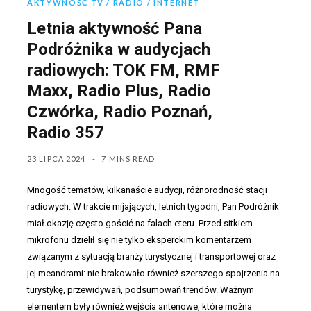
AKTYWNOŚĆ TV / RADIO / INTERNET
Letnia aktywność Pana
Podróżnika w audycjach
radiowych: TOK FM, RMF
Maxx, Radio Plus, Radio
Czwórka, Radio Poznań,
Radio 357
23 LIPCA 2024
7 MINS READ
Mnogość tematów, kilkanaście audycji, różnorodność stacji
radiowych. W trakcie mijających, letnich tygodni, Pan Podróżnik
miał okazję często gościć na falach eteru. Przed sitkiem
mikrofonu dzielił się nie tylko eksperckim komentarzem
związanym z sytuacją branży turystycznej i transportowej oraz
jej meandrami: nie brakowało również szerszego spojrzenia na
turystykę, przewidywań, podsumowań trendów. Ważnym
elementem były również wejścia antenowe, które można