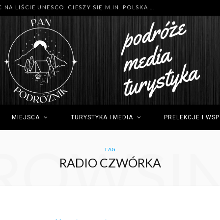
MNÓSTWO NOWYCH MIEJSC NA LIŚCIE UNESCO. CIESZY SIĘ M.IN. POLSKA (GDYNIA), TUNEZJA (SIDI BOU SAID) I GRECJA (OLIMP)
MIEJSCA
TURYSTYKA I MEDIA
PRELEKCJE I WS
ROWSI
TAG
RADIO CZWÓRKA