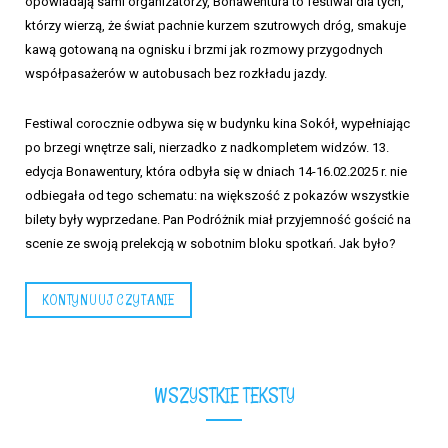
opowiadają sami organizatorzy, Bonawentura to festiwal dla tych,
którzy wierzą, że świat pachnie kurzem szutrowych dróg, smakuje
kawą gotowaną na ognisku i brzmi jak rozmowy przygodnych
współpasażerów w autobusach bez rozkładu jazdy.
Festiwal corocznie odbywa się w budynku kina Sokół, wypełniając
po brzegi wnętrze sali, nierzadko z nadkompletem widzów. 13.
edycja Bonawentury, która odbyła się w dniach 14-16.02.2025 r. nie
odbiegała od tego schematu: na większość z pokazów wszystkie
bilety były wyprzedane. Pan Podróżnik miał przyjemność gościć na
scenie ze swoją prelekcją w sobotnim bloku spotkań. Jak było?
KONTYNUUJ CZYTANIE
WSZYSTKIE TEKSTY