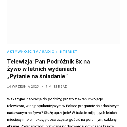
AKTYWNOŚĆ TV / RADIO / INTERNET
Telewizja: Pan Podróżnik 8x na
żywo w letnich wydaniach
„Pytanie na śniadanie”
14 WRZEŚNIA 2023
7 MINS READ
Wakacyjne inspiracje do podróży, prosto z ekranu twojego
telewizora, w najpopularniejszym w Polsce programie śniadaniowym
nadawanym na żywo? Służę uprzejmie! W trakcie mijających letnich
miesięcy miałem okazję dość często gościć na porannym, szklanym
ekranie. Podróżniczo-turystyczne podpowiedzi dotyczące krajów,