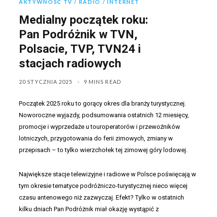
AKTYWNOŚĆ TV / RADIO / INTERNET
Medialny początek roku:
Pan Podróżnik w TVN,
Polsacie, TVP, TVN24 i
stacjach radiowych
20 STYCZNIA 2025
9 MINS READ
Początek 2025 roku to gorący okres dla branży turystycznej.
Noworoczne wyjazdy, podsumowania ostatnich 12 miesięcy,
promocje i wyprzedaże u touroperatorów i przewoźników
lotniczych, przygotowania do ferii zimowych, zmiany w
przepisach – to tylko wierzchołek tej zimowej góry lodowej.
Największe stacje telewizyjne i radiowe w Polsce poświęcają w
tym okresie tematyce podróżniczo-turystycznej nieco więcej
czasu antenowego niż zazwyczaj. Efekt? Tylko w ostatnich
kilku dniach Pan Podróżnik miał okazję wystąpić z