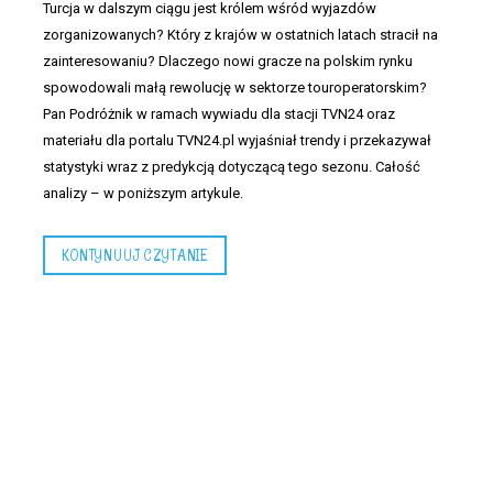
Turcja w dalszym ciągu jest królem wśród wyjazdów
zorganizowanych? Który z krajów w ostatnich latach stracił na
zainteresowaniu? Dlaczego nowi gracze na polskim rynku
spowodowali małą rewolucję w sektorze touroperatorskim?
Pan Podróżnik w ramach wywiadu dla stacji TVN24 oraz
materiału dla portalu TVN24.pl wyjaśniał trendy i przekazywał
statystyki wraz z predykcją dotyczącą tego sezonu. Całość
analizy – w poniższym artykule.
KONTYNUUJ CZYTANIE