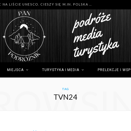
MNÓSTWO NOWYCH MIEJSC NA LIŚCIE UNESCO. CIESZY SIĘ M.IN. POLSKA (GDYNIA), TUNEZJA (SIDI BOU SAID) I GRECJA (OLIMP)
MIEJSCA
TURYSTYKA I MEDIA
PRELEKCJE I WS
ROWSI
TAG
TVN24