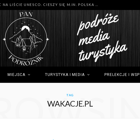
MNÓSTWO NOWYCH MIEJSC NA LIŚCIE UNESCO. CIESZY SIĘ M.IN. POLSKA (GDYNIA), TUNEZJA (SIDI BOU SAID) I GRECJA (OLIMP)
MIEJSCA
TURYSTYKA I MEDIA
PRELEKCJE I WS
ROWSI
TAG
WAKACJE.PL