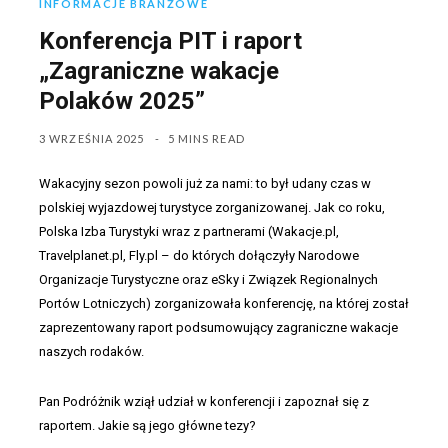
INFORMACJE BRANŻOWE
Konferencja PIT i raport
„Zagraniczne wakacje
Polaków 2025”
3 WRZEŚNIA 2025
5 MINS READ
Wakacyjny sezon powoli już za nami: to był udany czas w
polskiej wyjazdowej turystyce zorganizowanej. Jak co roku,
Polska Izba Turystyki wraz z partnerami (Wakacje.pl,
Travelplanet.pl, Fly.pl – do których dołączyły Narodowe
Organizacje Turystyczne oraz eSky i Związek Regionalnych
Portów Lotniczych) zorganizowała konferencję, na której został
zaprezentowany raport podsumowujący zagraniczne wakacje
naszych rodaków.
Pan Podróżnik wziął udział w konferencji i zapoznał się z
raportem. Jakie są jego główne tezy?