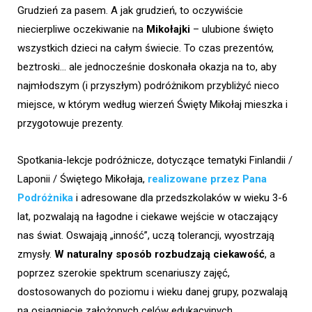
Grudzień za pasem. A jak grudzień, to oczywiście
niecierpliwe oczekiwanie na
Mikołajki
– ulubione święto
wszystkich dzieci na całym świecie. To czas prezentów,
beztroski… ale jednocześnie doskonała okazja na to, aby
najmłodszym (i przyszłym) podróżnikom przybliżyć nieco
miejsce, w którym według wierzeń Święty Mikołaj mieszka i
przygotowuje prezenty.
Spotkania-lekcje podróżnicze, dotyczące tematyki Finlandii /
Laponii / Świętego Mikołaja,
realizowane przez Pana
Podróżnika
i adresowane dla przedszkolaków w wieku 3-6
lat, pozwalają na łagodne i ciekawe wejście w otaczający
nas świat. Oswajają „inność”, uczą tolerancji, wyostrzają
zmysły.
W naturalny sposób rozbudzają ciekawość
, a
poprzez szerokie spektrum scenariuszy zajęć,
dostosowanych do poziomu i wieku danej grupy, pozwalają
na osiągnięcie założonych celów edukacyjnych.