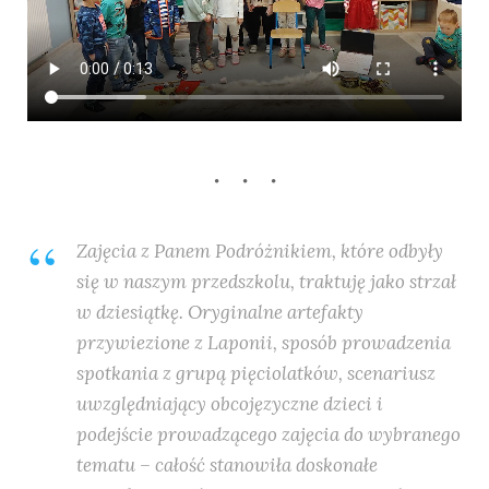
Zajęcia z Panem Podróżnikiem, które odbyły
się w naszym przedszkolu, traktuję jako strzał
w dziesiątkę. Oryginalne artefakty
przywiezione z Laponii, sposób prowadzenia
spotkania z grupą pięciolatków, scenariusz
uwzględniający obcojęzyczne dzieci i
podejście prowadzącego zajęcia do wybranego
tematu – całość stanowiła doskonałe