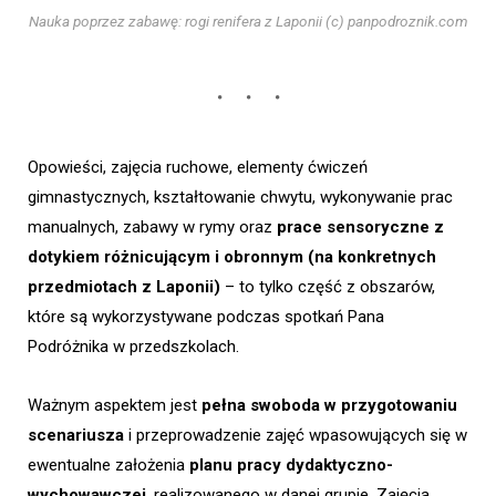
Nauka poprzez zabawę: rogi renifera z Laponii (c) panpodroznik.com
Opowieści, zajęcia ruchowe, elementy ćwiczeń
gimnastycznych, kształtowanie chwytu, wykonywanie prac
manualnych, zabawy w rymy oraz
prace sensoryczne z
dotykiem różnicującym i obronnym (na konkretnych
przedmiotach z Laponii)
– to tylko część z obszarów,
które są wykorzystywane podczas spotkań Pana
Podróżnika w przedszkolach.
Ważnym aspektem jest
pełna swoboda w przygotowaniu
scenariusza
i przeprowadzenie zajęć wpasowujących się w
ewentualne założenia
planu pracy dydaktyczno-
wychowawczej
, realizowanego w danej grupie. Zajęcia