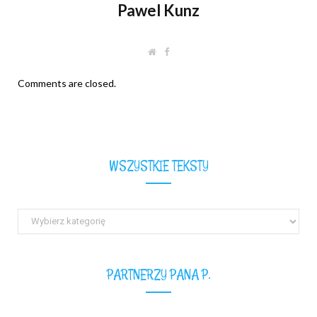
Pawel Kunz
W
F
e
a
b
c
s
e
Comments are closed.
i
b
t
o
e
o
k
WSZYSTKIE TEKSTY
Wszystkie
teksty
PARTNERZY PANA P.