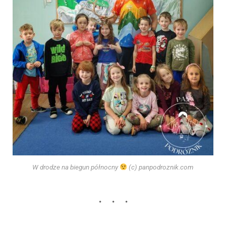
W drodze na biegun północny
(c) panpodroznik.com