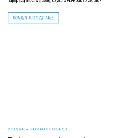
najlepszą możliwą cenę, czyli… 0 PLN! Jak to zrobić?
KONTYNUUJ CZYTANIE
POLSKA
PORADY I OKAZJE