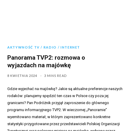
AKTYWNOŚĆ TV / RADIO / INTERNET
Panorama TVP2: rozmowa o
wyjazdach na majówkę
8 KWIETNIA 2024
3 MINS READ
Gdzie wyjechać na majówkę? Jakie są aktualne preferencje naszych
rodaków: planujemy spędzić ten czas w Polsce czy poza jej
granicami? Pan Podróżnik przyjął zaproszenie do głównego
programu informacyjnego TVP2. W wieczornej „Panoramie”
wyemitowano materiał, w którym zaprezentowano konkretne
statystyki przygotowane przez przedstawicieli Polskiej Organizacji
Turystycznej oraz polecane miejsca na majówkę, wybrane przez