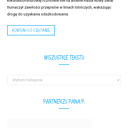
kilkunastominutowej rozmowie live na antenie Radia Nowy Świat
tłumaczył zawiłości przepisów w liniach lotniczych, wskazując
drogę do uzyskania odszkodowania.
KONTYNUUJ CZYTANIE
WSZYSTKIE TEKSTY
Wszystkie
teksty
PARTNERZY PANA P.