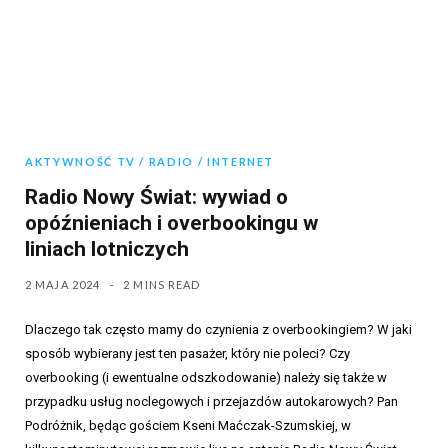
AKTYWNOŚĆ TV / RADIO / INTERNET
Radio Nowy Świat: wywiad o
opóźnieniach i overbookingu w
liniach lotniczych
2 MAJA 2024
2 MINS READ
Dlaczego tak często mamy do czynienia z overbookingiem? W jaki
sposób wybierany jest ten pasażer, który nie poleci? Czy
overbooking (i ewentualne odszkodowanie) należy się także w
przypadku usług noclegowych i przejazdów autokarowych? Pan
Podróżnik, będąc gościem Kseni Maćczak-Szumskiej, w