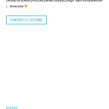
Okrasy na scenie podczas panelu turystycznego. Było kompetentnie
i… smacznie
KONTYNUUJ CZYTANIE
BIZNES