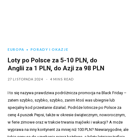
EUROPA
PORADY I OKAZJE
Loty po Polsce za 5-10 PLN, do
Anglii za 1 PLN, do Azji za 98 PLN
27 LISTOPADA 2024
4 MINS READ
I to się nazywa prawdziwa podróżnicza promocja na Black Friday –
zatem szybko, szybko, szybko, zanim ktoś was ubiegnie lub
specjalny kod przestanie działać. Podróże lotnicze po Polsce za
cenę 4 puszek Pepsi, także w okresie świątecznym, noworocznym,
w ferie zimowe oraz w trakcie trwania majówki i wakacji? A może
wyprawa na inny kontynent za mniej niż 100 PLN? Niewiarygodne, ale
takie ceny są do uzyskania przez każdego, a bilety lotnicze trafiają