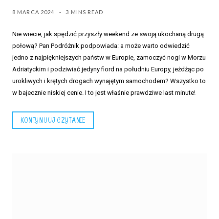
8 MARCA 2024
3 MINS READ
Nie wiecie, jak spędzić przyszły weekend ze swoją ukochaną drugą
połową? Pan Podróżnik podpowiada: a może warto odwiedzić
jedno z najpiękniejszych państw w Europie, zamoczyć nogi w Morzu
Adriatyckim i podziwiać jedyny fiord na południu Europy, jeżdżąc po
urokliwych i krętych drogach wynajętym samochodem? Wszystko to
w bajecznie niskiej cenie. I to jest właśnie prawdziwe last minute!
KONTYNUUJ CZYTANIE