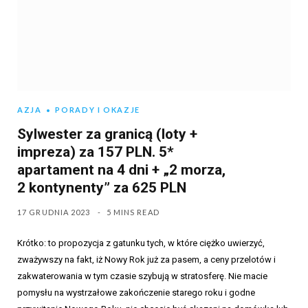
AZJA
PORADY I OKAZJE
Sylwester za granicą (loty +
impreza) za 157 PLN. 5*
apartament na 4 dni + „2 morza,
2 kontynenty” za 625 PLN
17 GRUDNIA 2023
5 MINS READ
Krótko: to propozycja z gatunku tych, w które ciężko uwierzyć,
zważywszy na fakt, iż Nowy Rok już za pasem, a ceny przelotów i
zakwaterowania w tym czasie szybują w stratosferę. Nie macie
pomysłu na wystrzałowe zakończenie starego roku i godne