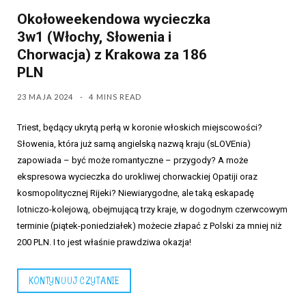
Okołoweekendowa wycieczka
3w1 (Włochy, Słowenia i
Chorwacja) z Krakowa za 186
PLN
23 MAJA 2024
4 MINS READ
Triest, będący ukrytą perłą w koronie włoskich miejscowości?
Słowenia, która już samą angielską nazwą kraju (sLOVEnia)
zapowiada – być może romantyczne – przygody? A może
ekspresowa wycieczka do urokliwej chorwackiej Opatiji oraz
kosmopolitycznej Rijeki? Niewiarygodne, ale taką eskapadę
lotniczo-kolejową, obejmującą trzy kraje, w dogodnym czerwcowym
terminie (piątek-poniedziałek) możecie złapać z Polski za mniej niż
200 PLN. I to jest właśnie prawdziwa okazja!
KONTYNUUJ CZYTANIE