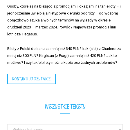
Osoby, które są na bieżąco z promocjami i okazjami na tanie loty – i
jednocześnie uwielbiają nietypowe kierunki podróży – od wczoraj
gorączkowo szukają wolnych terminów na wyjazdy w okresie
grudzień 2023 – marzec 2024. Powód? Najnowsza promocja linii
lotniczej Pegasus.
Bilety z Polski do Iranu za mniej niż 340 PLN? Irak (sic!) z Charleroi za
mniej niż 300 PLN? Kirgistan (z Pragi) za mniej niż 420 PLN? Jak to
możliwe? I czy takie bilety można kupić bez żadnych problemów?
KONTYNUUJ CZYTANIE
WSZYSTKIE TEKSTY
Wszystkie