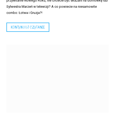
przywitanie Nowego Roku, nie chcecie być skazani na domówkę lub
Sylwestra Marzeń w telewizji? A co powiecie na niesamowite
combo: Łotwa i Gruzja?!
KONTYNUUJ CZYTANIE