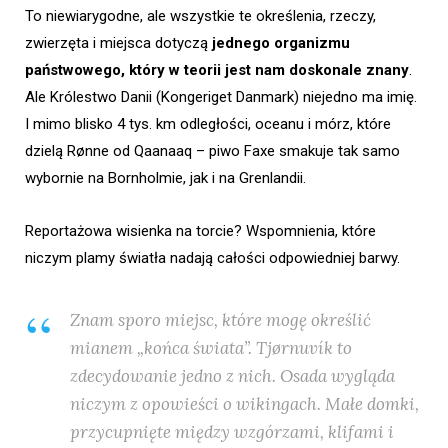
To niewiarygodne, ale wszystkie te określenia, rzeczy,
zwierzęta i miejsca dotyczą
jednego organizmu
państwowego, który w teorii jest nam doskonale znany
.
Ale Królestwo Danii (Kongeriget Danmark) niejedno ma imię.
I mimo blisko 4 tys. km odległości, oceanu i mórz, które
dzielą Rønne od Qaanaaq – piwo Faxe smakuje tak samo
wybornie na Bornholmie, jak i na Grenlandii.
Reportażowa wisienka na torcie? Wspomnienia, które
niczym plamy światła nadają całości odpowiedniej barwy.
Znam sporo miejsc, które mogę określić
mianem „końca świata”. Tjørnuvík to
zdecydowanie jedno z nich. Osada wygląda
niczym z opowieści o wikingach. Małe domki,
przycupnięte między wzgórzami, klifami i