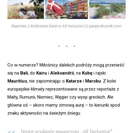
Reportaż z Królestwa Danii w All Inclusive (c) panpodroznik.com
Co w numerze? Miłośnicy dalekich podróży mogą przenieść
się na
Bali
, do
Kairu
i
Aleksandrii
, na
Kubę
i rajski
Mauritius
, nie zapominając o
Katarze
i
Maroku
. Z kolei
europejskie klimaty reprezentowane są przez reportaże z
Malty, Rumunii, Niemiec, Węgier czy wysp greckich. Ale
główna oś – skoro mamy zimową aurę – to kierunki spod
znaku aktywności na świeżym śniegu.
Nowe wydanie magazynu „All Inclusive”