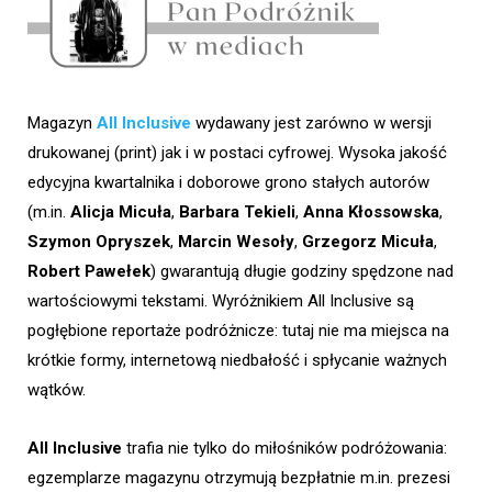
Magazyn
All Inclusive
wydawany jest zarówno w wersji
drukowanej (print) jak i w postaci cyfrowej. Wysoka jakość
edycyjna kwartalnika i doborowe grono stałych autorów
(m.in.
Alicja Micuła
,
Barbara Tekieli
,
Anna Kłossowska
,
Szymon Opryszek
,
Marcin Wesoły
,
Grzegorz Micuła
,
Robert Pawełek
) gwarantują długie godziny spędzone nad
wartościowymi tekstami. Wyróżnikiem All Inclusive są
pogłębione reportaże podróżnicze: tutaj nie ma miejsca na
krótkie formy, internetową niedbałość i spłycanie ważnych
wątków.
All Inclusive
trafia nie tylko do miłośników podróżowania:
egzemplarze magazynu otrzymują bezpłatnie m.in. prezesi