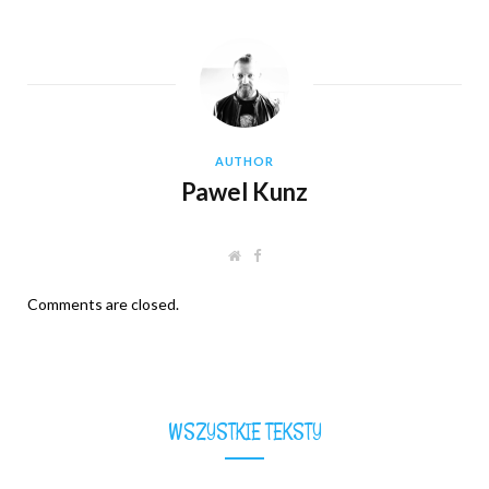
AUTHOR
Pawel Kunz
W
F
e
a
b
c
s
e
Comments are closed.
i
b
t
o
e
o
k
WSZYSTKIE TEKSTY