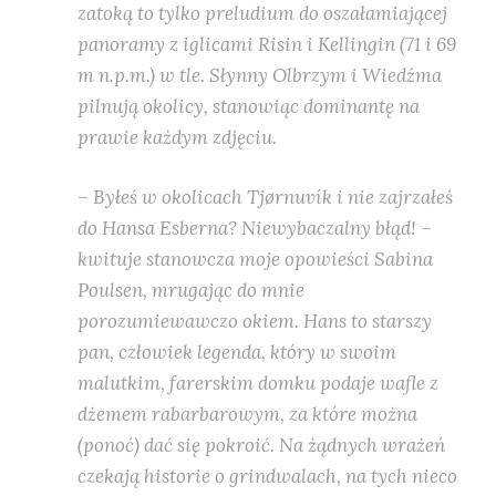
zatoką to tylko preludium do oszałamiającej
panoramy z iglicami Risin i Kellingin (71 i 69
m n.p.m.) w tle. Słynny Olbrzym i Wiedźma
pilnują okolicy, stanowiąc dominantę na
prawie każdym zdjęciu.
– Byłeś w okolicach Tjørnuvík i nie zajrzałeś
do Hansa Esberna? Niewybaczalny błąd! –
kwituje stanowcza moje opowieści Sabina
Poulsen, mrugając do mnie
porozumiewawczo okiem. Hans to starszy
pan, człowiek legenda, który w swoim
malutkim, farerskim domku podaje wafle z
dżemem rabarbarowym, za które można
(ponoć) dać się pokroić. Na żądnych wrażeń
czekają historie o grindwalach, na tych nieco