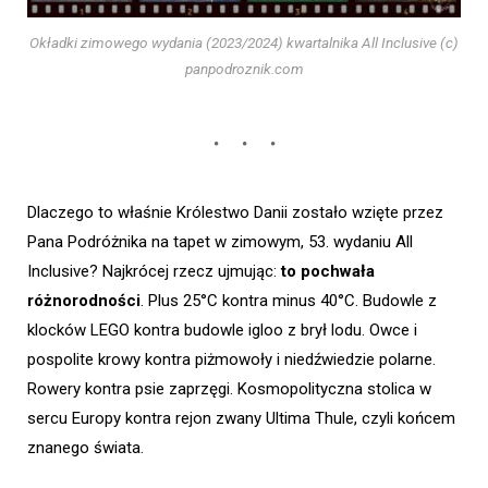
Okładki zimowego wydania (2023/2024) kwartalnika All Inclusive (c)
panpodroznik.com
Dlaczego to właśnie Królestwo Danii zostało wzięte przez
Pana Podróżnika na tapet w zimowym, 53. wydaniu All
Inclusive? Najkrócej rzecz ujmując:
to pochwała
różnorodności
. Plus 25°C kontra minus 40°C. Budowle z
klocków LEGO kontra budowle igloo z brył lodu. Owce i
pospolite krowy kontra piżmowoły i niedźwiedzie polarne.
Rowery kontra psie zaprzęgi. Kosmopolityczna stolica w
sercu Europy kontra rejon zwany Ultima Thule, czyli końcem
znanego świata.