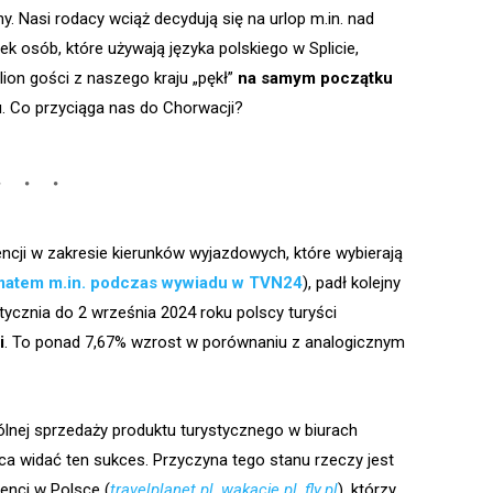
ny. Nasi rodacy wciąż decydują się na urlop m.in. nad
k osób, które używają języka polskiego w Splicie,
ion gości z naszego kraju „pękł”
na samym początku
u. Co przyciąga nas do Chorwacji?
ncji w zakresie kierunków wyjazdowych, które wybierają
ematem m.in. podczas wywiadu w TVN24
), padł kolejny
tycznia do 2 września 2024 roku polscy turyści
i
. To ponad 7,67% wzrost w porównaniu z analogicznym
ólnej sprzedaży produktu turystycznego w biurach
a widać ten sukces. Przyczyna tego stanu rzeczy jest
enci w Polsce (
travelplanet.pl
,
wakacje.pl
,
fly.pl
), którzy