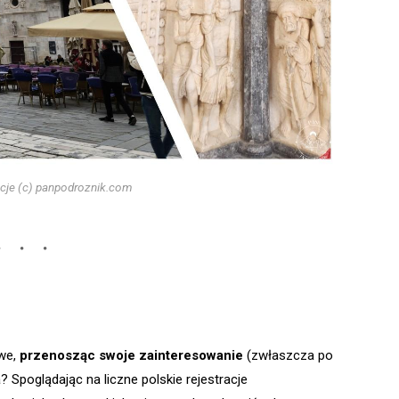
akcje (c) panpodroznik.com
owe,
przenosząc swoje zainteresowanie
(zwłaszcza po
 Spoglądając na liczne polskie rejestracje