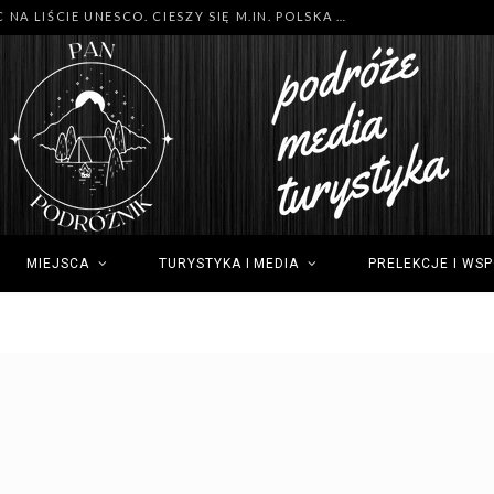
MNÓSTWO NOWYCH MIEJSC NA LIŚCIE UNESCO. CIESZY SIĘ M.IN. POLSKA (GDYNIA), TUNEZJA (SIDI BOU SAID) I GRECJA (OLIMP)
MIEJSCA
TURYSTYKA I MEDIA
PRELEKCJE I WS