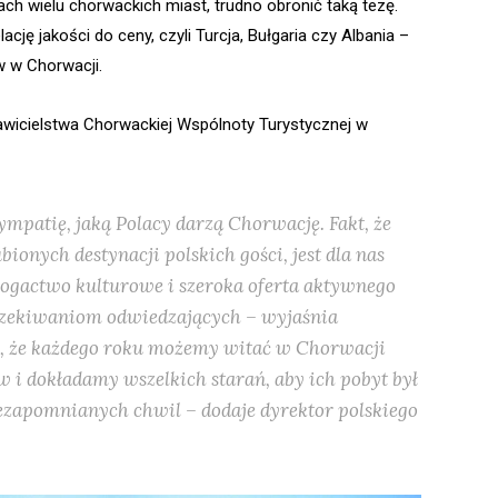
 wielu chorwackich miast, trudno obronić taką tezę.
lację jakości do ceny, czyli Turcja, Bułgaria czy Albania –
ów w Chorwacji.
tawicielstwa Chorwackiej Wspólnoty Turystycznej w
mpatię, jaką Polacy darzą Chorwację. Fakt, że
ionych destynacji polskich gości, jest dla nas
bogactwo kulturowe i szeroka oferta aktywnego
czekiwaniom odwiedzających – wyjaśnia
ę, że każdego roku możemy witać w Chorwacji
w i dokładamy wszelkich starań, aby ich pobyt był
iezapomnianych chwil – dodaje dyrektor polskiego