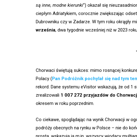
są inne, modne kierunki
”) okazał się nieuzasadnio
ciepłym Adriatykiem, corocznie zwiększając odsete
Dubrowniku czy w Zadarze. W tym roku okrągły mil
września
, dwa tygodnie wcześniej niż w 2023 rok
Chorwaci świętują sukces: mimo rosnącej konkure
Polacy (
Pan Podróżnik pochylał się nad tym t
rekord. Dane systemu eVisitor wskazują, że od 1 s
zrealizowali
1 007 272 przyjazdów do Chorwacj
okresem w roku poprzednim.
Co ciekawe, spoglądając na wynik Chorwacji w og
podróży obecnych na rynku w Polsce – nie do końc
prosta, wskazują ją m.in. wszyscy wiodący multiag