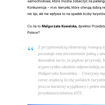
samochodowe, które można zobaczyć na parkingach
Konkurencja – m.in. kierunki, które oferują dobrą re
nie śpi, ale nie wpływa to na spadek liczby turyst
Co na to
Małgorzata Kowalska
, dyrektor Przeds
Polsce?
Z przyjemnością obserwuję rosnącą sy
pozostaje ona niezmiennie jedną z ulub
dowodem na to, że piękno przyrody, 
wypoczynku idealnie odpowiadają o
Małgorzata Kowalska. – Cieszymy si
coraz większą liczbę polskich turystó
jeszcze bardziej wyjątkowy i pełen n
przedstawicielstwa HTZ.