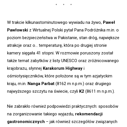
W trakcie kilkunastominutowego wywiadu na żywo,
Paweł
Pawłowski
z Wirtualnej Polski pytał Pana Podróżnika m.in. o
poziom bezpieczeństwa w Pakistanie, stan dróg, największe
atrakcje oraz o… temperaturę, która po drugiej stronie
kamery sięgała 41 stopni. W rozmowie poruszony został
także temat zabytków z listy UNESCO oraz zróżnicowanego
krajobrazu, słynnej
Karakorum Highway
i
ośmiotysięczników, które położone są w tym azjatyckim
kraju, m.in.
Nanga Parbat
(8162 m n.p.m.) oraz drugiego
najwyższego szczytu na świecie, czyli
K2
(8611 m n.p.m.).
Nie zabrakło również podpowiedzi praktycznych: sposobów
na zorganizowanie takiego wyjazdu,
rekomendacji
gastronomicznych
– jak również szczegółów związanych