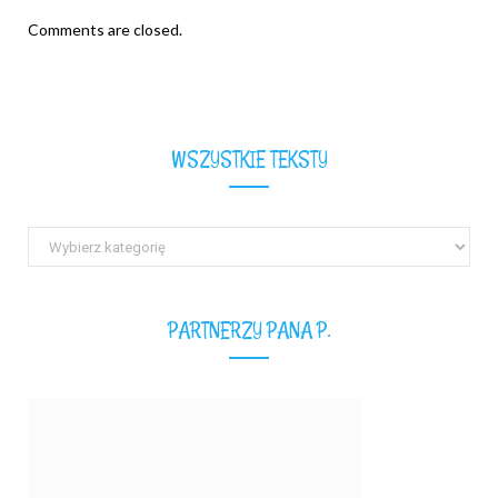
b
c
s
e
Comments are closed.
i
b
t
o
e
o
k
WSZYSTKIE TEKSTY
Wszystkie
teksty
PARTNERZY PANA P.