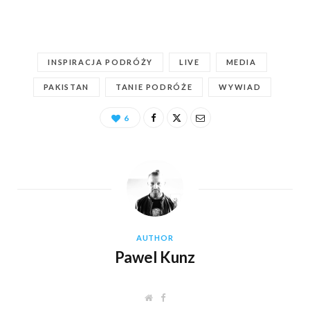
INSPIRACJA PODRÓŻY
LIVE
MEDIA
PAKISTAN
TANIE PODRÓŻE
WYWIAD
6
AUTHOR
Pawel Kunz
W
F
e
a