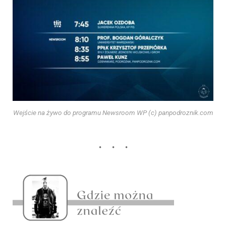
Wejście na żywo do programu Newsroom WP (c) panpodroznik.com