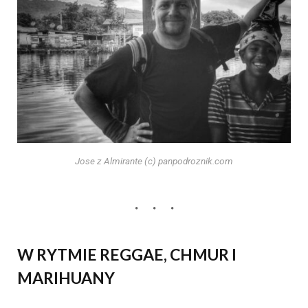
Jose z Almirante (c) panpodroznik.com
W RYTMIE REGGAE, CHMUR I
MARIHUANY