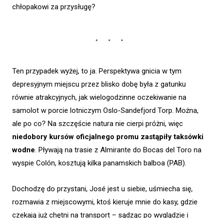
chłopakowi za przysługę?
Ten przypadek wyżej, to ja. Perspektywa gnicia w tym
depresyjnym miejscu przez blisko dobę była z gatunku
równie atrakcyjnych, jak wielogodzinne oczekiwanie na
samolot w porcie lotniczym Oslo-Sandefjord Torp. Można,
ale po co? Na szczęście natura nie cierpi próżni, więc
niedobory kursów oficjalnego promu zastąpiły taksówki
wodne
. Pływają na trasie z Almirante do Bocas del Toro na
wyspie Colón, kosztują kilka panamskich balboa (PAB).
Dochodzę do przystani, José jest u siebie, uśmiecha się,
rozmawia z miejscowymi, ktoś kieruje mnie do kasy, gdzie
czekają już chętni na transport – sądząc po wyglądzie i