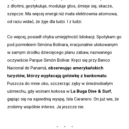
z dłońmi, gestykuluje, moduluje głos, śmieje się, skacze,
szepcze. Ma więcej energii niż mała elektrownia atomowa,
od razu widać, że żyje dla ludzi. I z ludzi.
Co więcej, posiadł chyba umiejętność bilokacji. Spotykam go
pod pomnikiem Simóna Bolívara, irracjonalnie ulokowanym
w samym środku dziecięcego planu zabaw, nazwanego
oczywiście Parque Simón Bolívar. Kręci się przy Banco
Nacional de Panamá,
obserwując amerykańskich
turystów, którzy wypłacają gotówkę z bankomatu
.
Puszcza do mnie oko, szczerząc zęby w śnieżnobiałym
uśmiechu, gdy wcinam kokosa w
La Buga Dive & Surf
,
gapiąc się na sąsiednią wyspę, Isla Caranero. On już wie, że
zrobimy wspólnie interes. Ja jeszcze nie.