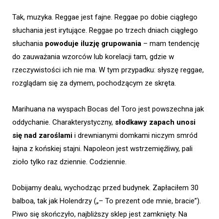
Tak, muzyka. Reggae jest fajne. Reggae po dobie ciągłego
słuchania jest irytujące. Reggae po trzech dniach ciągłego
słuchania
powoduje iluzję grupowania
– mam tendencję
do zauważania wzorców lub korelacji tam, gdzie w
rzeczywistości ich nie ma. W tym przypadku: słyszę reggae,
rozglądam się za dymem, pochodzącym ze skręta.
Marihuana na wyspach Bocas del Toro jest powszechna jak
oddychanie. Charakterystyczny,
słodkawy zapach unosi
się nad zaroślami
i drewnianymi domkami niczym smród
łajna z końskiej stajni. Napoleon jest wstrzemięźliwy, pali
zioło tylko raz dziennie. Codziennie.
Dobijamy dealu, wychodząc przed budynek. Zapłaciłem 30
balboa, tak jak Holendrzy („– To prezent ode mnie, bracie”).
Piwo się skończyło, najbliższy sklep jest zamknięty. Na