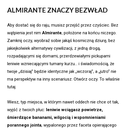
ALMIRANTE ZNACZY BEZWŁAD
Aby dostać się do raju, musisz przejść przez czyściec. Bez
wątpienia jest nim
Almirante
, położone na końcu niczego.
Zamknij oczy, wyobraź sobie jakąś kosmiczną dziurę, bez
jakiejkolwiek alternatywy cywilizacji, z jedną drogą,
rozpadającymi się domami, przerdzewiałymi pickupami
leniwie wzniecającymi tumany kurzu… i świadomością, że
twoje „dzisiaj” będzie identyczne jak „wczoraj”, a „jutro” nie
ma perspektyw na inny scenariusz. Otwórz oczy. To właśnie
tutaj.
Wiesz, typ miejsca, w którym nawet oddech nie chce ot tak,
wyjść z twoich płuc:
leniwie wciągasz powietrze,
śmierdzące bananami, wilgocią i wspomnieniami
porannego jointa
, wypalonego przez faceta opierającego