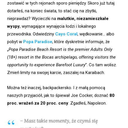
zostawić w tych rejonach sporo pieniędzy. Skoro już tutaj
dotarłeś, na koniec świata, to stać cię na zbytki,
nieprawdaż? Wycieczki na
malutkie, niezamieszkałe
wyspy
, wymagające wynajęcia łodzi i lokalnego
przewodnika. Odwiedziny
Cayo Coral
, wędkowanie… albo
pobyt w
Popa Paradise
, które dyskretnie informuje, że
„
Popa Paradise Beach Resort is the premier Adults Only
(18+) resort in the Bocas archipelago, offering visitors the
opportunity to experience Barefoot Luxury
”. Co tam wolisz.
Zmień limity na swojej karcie, zaszalej na Karaibach.
Można też inaczej, backpackersko. I z małą pomocą
naszych przyjaciół, jak to śpiewał Joe Cocker, doznać
80
proc. wrażeń za 20 proc. ceny
. Zgadłeś, Napoleon.
– Masz takie momenty, że czymś się