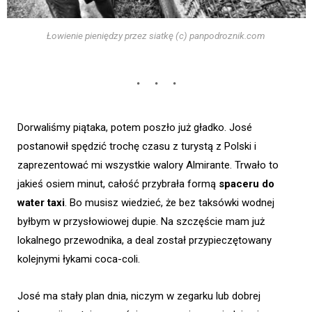
Łowienie pieniędzy przez siatkę (c) panpodroznik.com
Dorwaliśmy piątaka, potem poszło już gładko. José
postanowił spędzić trochę czasu z turystą z Polski i
zaprezentować mi wszystkie walory Almirante. Trwało to
jakieś osiem minut, całość przybrała formą
spaceru do
water taxi
. Bo musisz wiedzieć, że bez taksówki wodnej
byłbym w przysłowiowej dupie. Na szczęście mam już
lokalnego przewodnika, a deal został przypieczętowany
kolejnymi łykami coca-coli.
José ma stały plan dnia, niczym w zegarku lub dobrej