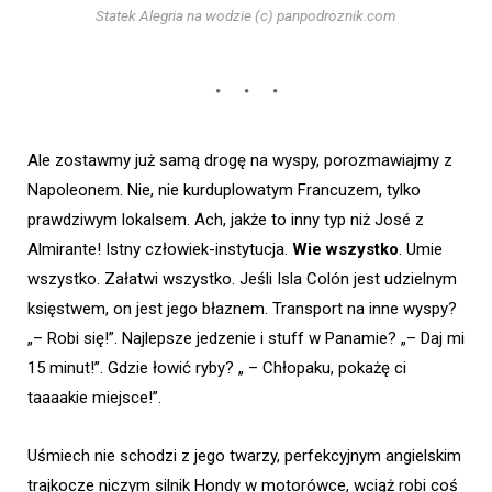
Statek Alegria na wodzie (c) panpodroznik.com
Ale zostawmy już samą drogę na wyspy, porozmawiajmy z
Napoleonem. Nie, nie kurduplowatym Francuzem, tylko
prawdziwym lokalsem. Ach, jakże to inny typ niż José z
Almirante! Istny człowiek-instytucja.
Wie wszystko
. Umie
wszystko. Załatwi wszystko. Jeśli Isla Colón jest udzielnym
księstwem, on jest jego błaznem. Transport na inne wyspy?
„– Robi się!”. Najlepsze jedzenie i stuff w Panamie? „– Daj mi
15 minut!”. Gdzie łowić ryby? „ – Chłopaku, pokażę ci
taaaakie miejsce!”.
Uśmiech nie schodzi z jego twarzy, perfekcyjnym angielskim
trajkocze niczym silnik Hondy w motorówce, wciąż robi coś