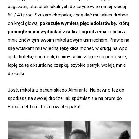
bagażach, stosunek lokalnych do turystów to mniej więcej
60 / 40 proc. Szukam chłopaka, chcę dać mu jakieś drobne,
on kręci głową,
pokazuje wymiętą pięciodolarówkę, którą
pomogłem mu wydostać zza krat ogrodzenia
i obdarza
mnie znów tym swoim mikołajowym uśmiechem. Prawie na
siłę wciskam mu w jedną rękę kilka monet, w drugą na wpół
upitą butelkę coca-coli, robimy sobie zdjęcie na pomoście,
łapię za tę absurdalną czapkę, szybkie pstryk, wołają mnie
do łódki.
José, mikołaj z panamskiego Almirante. Na pewno też go
spotkasz na swojej drodze, jak spóźnisz się na prom do
Bocas del Toro. Pozdrów chłopaka!