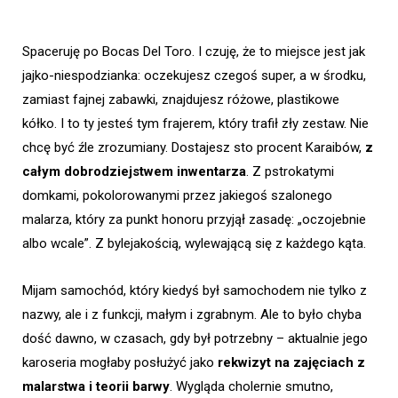
Spaceruję po Bocas Del Toro. I czuję, że to miejsce jest jak
jajko-niespodzianka: oczekujesz czegoś super, a w środku,
zamiast fajnej zabawki, znajdujesz różowe, plastikowe
kółko. I to ty jesteś tym frajerem, który trafił zły zestaw. Nie
chcę być źle zrozumiany. Dostajesz sto procent Karaibów,
z
całym dobrodziejstwem inwentarza
. Z pstrokatymi
domkami, pokolorowanymi przez jakiegoś szalonego
malarza, który za punkt honoru przyjął zasadę: „oczojebnie
albo wcale”. Z bylejakością, wylewającą się z każdego kąta.
Mijam samochód, który kiedyś był samochodem nie tylko z
nazwy, ale i z funkcji, małym i zgrabnym. Ale to było chyba
dość dawno, w czasach, gdy był potrzebny – aktualnie jego
karoseria mogłaby posłużyć jako
rekwizyt na zajęciach z
malarstwa i teorii barwy
. Wygląda cholernie smutno,