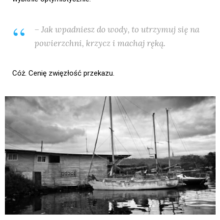
– Jak wpadniesz do wody, to utrzymuj się na
powierzchni, krzycz i machaj ręką.
Cóż. Cenię zwięzłość przekazu.