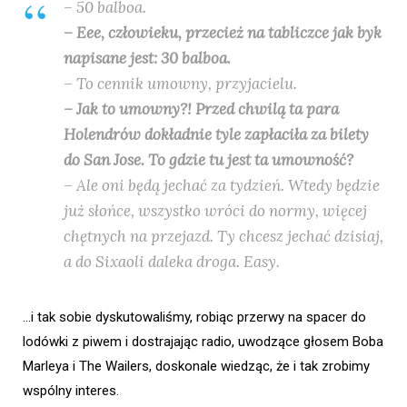
– 50 balboa.
– Eee, człowieku, przecież na tabliczce jak byk
napisane jest: 30 balboa.
– To cennik umowny, przyjacielu.
– Jak to umowny?! Przed chwilą ta para
Holendrów dokładnie tyle zapłaciła za bilety
do San Jose. To gdzie tu jest ta umowność?
– Ale oni będą jechać za tydzień. Wtedy będzie
już słońce, wszystko wróci do normy, więcej
chętnych na przejazd. Ty chcesz jechać dzisiaj,
a do Sixaoli daleka droga. Easy.
…i tak sobie dyskutowaliśmy, robiąc przerwy na spacer do
lodówki z piwem i dostrajając radio, uwodzące głosem Boba
Marleya i The Wailers, doskonale wiedząc, że i tak zrobimy
wspólny interes.