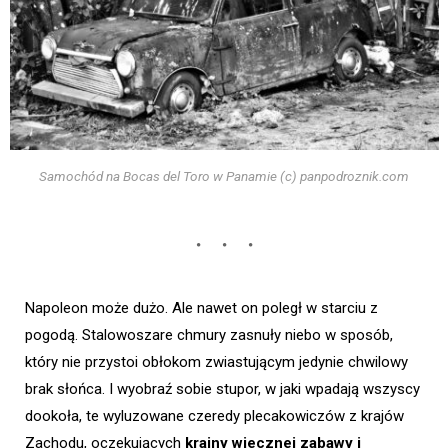
Samochód na Bocas del Toro w Panamie (c) panpodroznik.com
Napoleon może dużo. Ale nawet on poległ w starciu z
pogodą. Stalowoszare chmury zasnuły niebo w sposób,
który nie przystoi obłokom zwiastującym jedynie chwilowy
brak słońca. I wyobraź sobie stupor, w jaki wpadają wszyscy
dookoła, te wyluzowane czeredy plecakowiczów z krajów
Zachodu, oczekujących
krainy wiecznej zabawy i