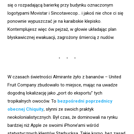
się o rozpadającą barierkę przy budynku oznaczonym
logotypami Movistar i Sincotavecop… i jakoś nie chce ci się
ponownie wypuszczać je na karaibskie klepisko.
Kontemplujesz więc ów pejzaż, w głowie układając plan
błyskawicznej ewakuacji, zagrożony śmiercią z nudów.
W czasach świetności Almirante żyło z bananów – United
Fruit Company zbudowało to miejsce, mając na uwadze
dogodną lokalizację jako „port do eksportu” tych
tropikalnych owoców. To
bezpośredni poprzednicy
obecnej Chiquity
, słynni ze swoich praktyk
neokolonialistycznych. Był czas, że dominowali na rynku
bardziej niż Apple ze swoimi iPhone’ami wśród
statystycznych klientów Starbucksa. Takie korpo, bez zasad