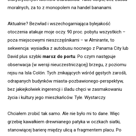
moralnych, za to z monopolem na handel bananami.
Aktualnie? Bezwład i wszechogarniająca bylejakość
otoczenia atakuje moje oczy. 90 proc. pobytu wszystkich –
poza miejscowymi nieszczęśnikami – w Almirante, to
sekwencja: wysiadka z autobusu nocnego z Panama City lub
David plus szybki
marsz do portu
. Po czym następuje
obserwacja (w wersji nieuczestniczącej) brzegu, z poziomu
rejsu na Isla Colón. Tych znikających wśród gęstych zarośli,
odrapanych budynków miasta-pozbawionego-perspektyw,
bez jakiejkolwiek ingerencji i śladu chęci w zasmakowaniu
życia i kultury jego mieszkańców. Tyle. Wystarczy.
Chciałem zrobić tak samo. Ale nie było mi to dane. Więc
grzebię kawałkiem drewnianego patyka w oczkach siatki,
stanowiącej barierę między ulicą a fragmentem placu. Po