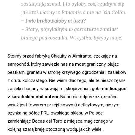
zostawiają szmal. I to byłoby coś, czułbym się
jak ktoś ważny w Panamie a nie na Isla Colón.
– I nie brakowałoby ci luzu?
– Stary, popylałbym w garniturze zamiast
białego podkoszulka. Wszystkie byłyby moje!
Stoimy przed fabryką Chiquity w Almirante, czekając na
samochód, który zawiezie nas na most graniczny, plując
pestkami granatu w stronę krzywego ogrodzenia i zasieków
z drutu kolczastego. Nie wiem dlaczego, ale te nieszczęsne
zasieki i banany nasuwają mi skojarzenia zgoła
nie licujące
z karaibskim chilloutem
. Niebo nie odpuszcza, słońce
wciąż jest towarem przejściowym i deficytowym, niczym
szynka na półce PRL-owskiego sklepu w Polsce,
zamieniając Bocas del Toro z miejsca magicznego w
kolejną szarą breję otoczoną wodą, jakich wiele.