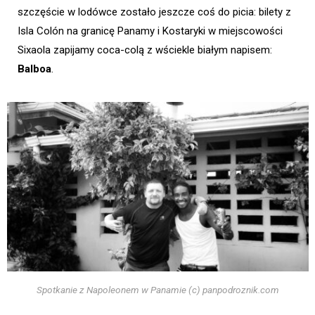
szczęście w lodówce zostało jeszcze coś do picia: bilety z
Isla Colón na granicę Panamy i Kostaryki w miejscowości
Sixaola zapijamy coca-colą z wściekle białym napisem:
Balboa
.
Spotkanie z Napoleonem w Panamie (c) panpodroznik.com