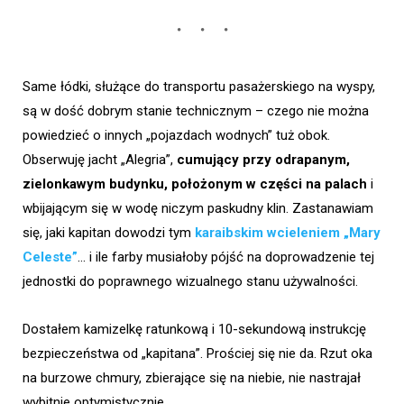
Same łódki, służące do transportu pasażerskiego na wyspy,
są w dość dobrym stanie technicznym – czego nie można
powiedzieć o innych „pojazdach wodnych” tuż obok.
Obserwuję jacht „Alegria”,
cumujący przy odrapanym,
zielonkawym budynku, położonym w części na palach
i
wbijającym się w wodę niczym paskudny klin. Zastanawiam
się, jaki kapitan dowodzi tym
karaibskim wcieleniem „Mary
Celeste”
… i ile farby musiałoby pójść na doprowadzenie tej
jednostki do poprawnego wizualnego stanu używalności.
Dostałem kamizelkę ratunkową i 10-sekundową instrukcję
bezpieczeństwa od „kapitana”. Prościej się nie da. Rzut oka
na burzowe chmury, zbierające się na niebie, nie nastrajał
wybitnie optymistycznie.