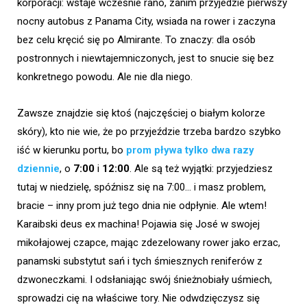
korporacji: wstaje wcześnie rano, zanim przyjedzie pierwszy
nocny autobus z Panama City, wsiada na rower i zaczyna
bez celu kręcić się po Almirante. To znaczy: dla osób
postronnych i niewtajemniczonych, jest to snucie się bez
konkretnego powodu. Ale nie dla niego.
Zawsze znajdzie się ktoś (najczęściej o białym kolorze
skóry), kto nie wie, że po przyjeździe trzeba bardzo szybko
iść w kierunku portu, bo
prom pływa tylko dwa razy
dziennie
, o
7:00
i
12:00
. Ale są też wyjątki: przyjedziesz
tutaj w niedzielę, spóźnisz się na 7:00… i masz problem,
bracie – inny prom już tego dnia nie odpłynie. Ale wtem!
Karaibski deus ex machina! Pojawia się José w swojej
mikołajowej czapce, mając zdezelowany rower jako erzac,
panamski substytut sań i tych śmiesznych reniferów z
dzwoneczkami. I odsłaniając swój śnieżnobiały uśmiech,
sprowadzi cię na właściwe tory. Nie odwdzięczysz się