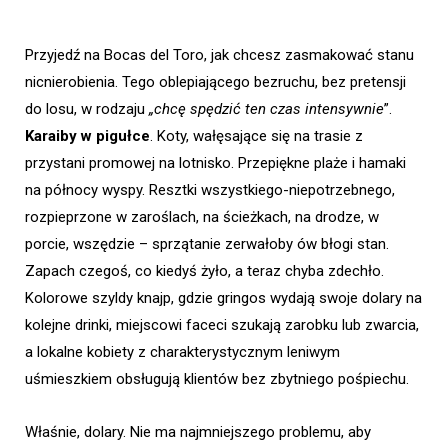
Przyjedź na Bocas del Toro, jak chcesz zasmakować stanu
nicnierobienia. Tego oblepiającego bezruchu, bez pretensji
do losu, w rodzaju
„chcę spędzić ten czas intensywnie
”.
Karaiby w pigułce
. Koty, wałęsające się na trasie z
przystani promowej na lotnisko. Przepiękne plaże i hamaki
na północy wyspy. Resztki wszystkiego-niepotrzebnego,
rozpieprzone w zaroślach, na ścieżkach, na drodze, w
porcie, wszędzie – sprzątanie zerwałoby ów błogi stan.
Zapach czegoś, co kiedyś żyło, a teraz chyba zdechło.
Kolorowe szyldy knajp, gdzie gringos wydają swoje dolary na
kolejne drinki, miejscowi faceci szukają zarobku lub zwarcia,
a lokalne kobiety z charakterystycznym leniwym
uśmieszkiem obsługują klientów bez zbytniego pośpiechu.
Właśnie, dolary. Nie ma najmniejszego problemu, aby