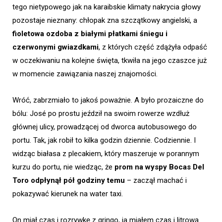
tego nietypowego jak na karaibskie klimaty nakrycia głowy
pozostaje nieznany: chłopak zna szczątkowy angielski, a
fioletowa ozdoba z białymi płatkami śniegu i
czerwonymi gwiazdkami
, z których część zdążyła odpaść
w oczekiwaniu na kolejne święta, tkwiła na jego czaszce już
w momencie zawiązania naszej znajomości.
Wróć, zabrzmiało to jakoś poważnie. A było prozaiczne do
bólu: José po prostu jeździł na swoim rowerze wzdłuż
głównej ulicy, prowadzącej od dworca autobusowego do
portu. Tak, jak robił to kilka godzin dziennie. Codziennie. I
widząc białasa z plecakiem, który maszeruje w porannym
kurzu do portu, nie wiedząc, że
prom na wyspy Bocas Del
Toro odpłynął pół godziny temu
– zaczął machać i
pokazywać kierunek na water taxi.
On miał czas i rozrywkę z gringo, ja miałem czas i litrową