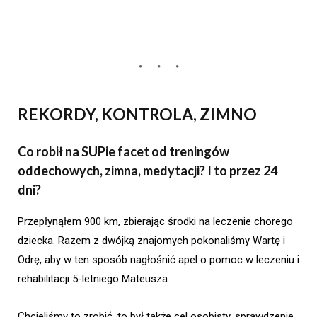
REKORDY, KONTROLA, ZIMNO
Co robił na SUPie facet od treningów
oddechowych, zimna, medytacji? I to przez 24
dni?
Przepłynąłem 900 km, zbierając środki na leczenie chorego
dziecka. Razem z dwójką znajomych pokonaliśmy Wartę i
Odrę, aby w ten sposób nagłośnić apel o pomoc w leczeniu i
rehabilitacji 5-letniego Mateusza.
Chcieliśmy to zrobić, to był także cel osobisty, sprawdzenie