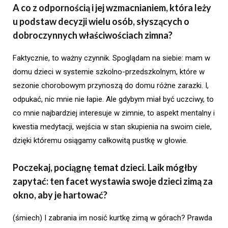
A co z odpornością i jej wzmacnianiem, która leży
u podstaw decyzji wielu osób, słyszących o
dobroczynnych właściwościach zimna?
Faktycznie, to ważny czynnik. Spoglądam na siebie: mam w
domu dzieci w systemie szkolno-przedszkolnym, które w
sezonie chorobowym przynoszą do domu różne zarazki. I,
odpukać, nic mnie nie łapie. Ale gdybym miał być uczciwy, to
co mnie najbardziej interesuje w zimnie, to aspekt mentalny i
kwestia medytacji, wejścia w stan skupienia na swoim ciele,
dzięki któremu osiągamy całkowitą pustkę w głowie.
Poczekaj, pociągnę temat dzieci. Laik mógłby
zapytać: ten facet wystawia swoje dzieci zimą za
okno, aby je hartować?
(śmiech) I zabrania im nosić kurtkę zimą w górach? Prawda