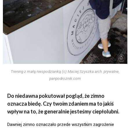
Trening z małą niespodzianką (c) Maciej Szyszka arch. prywatne,
panpodroznik.com
Do niedawna pokutował pogląd, że zimno
oznacza biedę. Czy twoim zdaniem ma to jakiś
wpływ na to, że generalnie jesteśmy ciepłolubni.
Dawniej zimno oznaczało przede wszystkim zagrożenie